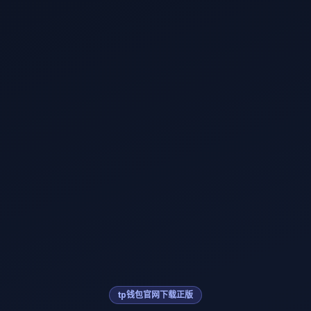
tp钱包官网下载正版