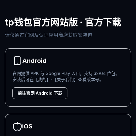
tp钱包官方网站版 · 官方下载
请仅通过官网及认证应用商店获取安装包
Android
官网提供 APK 与 Google Play 入口，支持 32/64 位包。
安装后可在【我的】-【关于我们】查看版本号。
前往官网 Android 下载
iOS