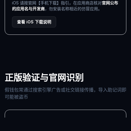
iOS 请按官网【手机下载】指引，在应用商店核对
官网公布
的应用名与开发商
，勿安装名称相近的仿冒应用。
查看 iOS 下载说明
正版验证与官网识别
假钱包常通过搜索引擎广告或社交链接传播，导入助记词即
可能被盗币
官方域名