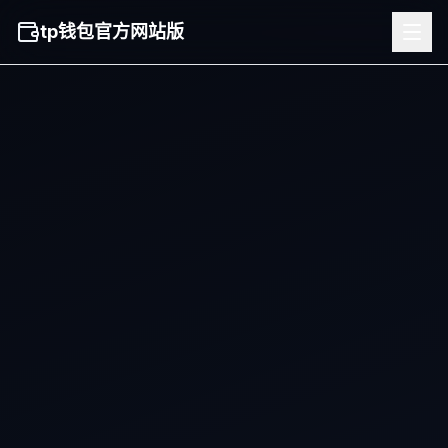
tp钱包官方网站版