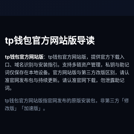
tp钱包官方网站版导读
tp钱包官方网站版
：tp钱包官方网站版，提供官方下载入
口、域名识别与安装指引。支持多链资产管理，私钥与助记
词仅保存在本地设备。官方网站版与第三方改版区别，请认
准官网发布包与持续更新。请认准官网下载，勿泄露助记
词。
tp钱包官方网站版指官网发布的原版安装包，非第三方「修
改版」「加速版」。