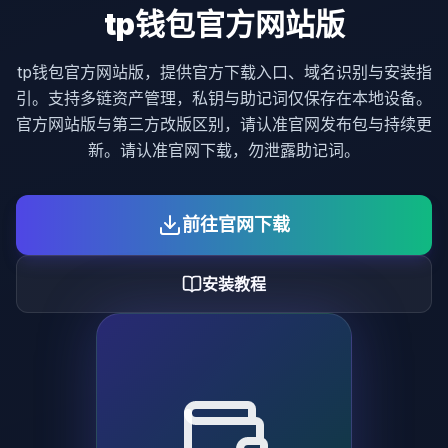
tp钱包官方网站版
tp钱包官方网站版，提供官方下载入口、域名识别与安装指
引。支持多链资产管理，私钥与助记词仅保存在本地设备。
官方网站版与第三方改版区别，请认准官网发布包与持续更
新。请认准官网下载，勿泄露助记词。
前往官网下载
安装教程