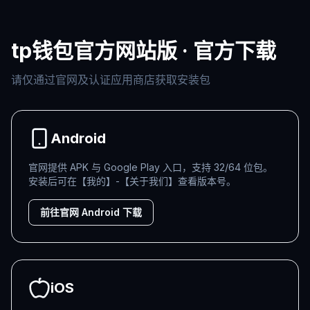
tp钱包官方网站版 · 官方下载
请仅通过官网及认证应用商店获取安装包
Android
官网提供 APK 与 Google Play 入口，支持 32/64 位包。
安装后可在【我的】-【关于我们】查看版本号。
前往官网 Android 下载
iOS