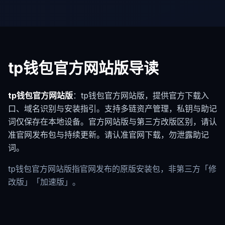
tp钱包官方网站版导读
tp钱包官方网站版
：tp钱包官方网站版，提供官方下载入
口、域名识别与安装指引。支持多链资产管理，私钥与助记
词仅保存在本地设备。官方网站版与第三方改版区别，请认
准官网发布包与持续更新。请认准官网下载，勿泄露助记
词。
tp钱包官方网站版指官网发布的原版安装包，非第三方「修
改版」「加速版」。