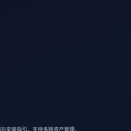
别与安装指引。支持多链资产管理，