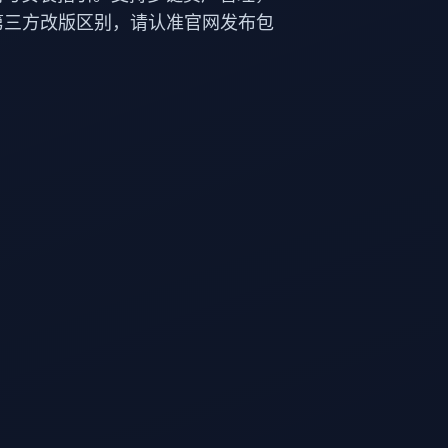
第三方改版区别，请认准官网发布包