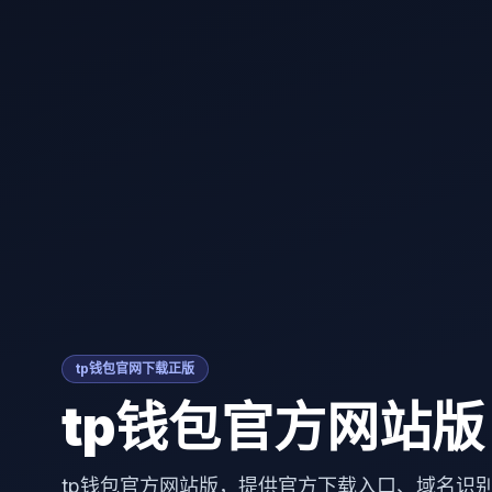
tp钱包官网下载正版
tp钱包官方网站版
tp钱包官方网站版，提供官方下载入口、域名识