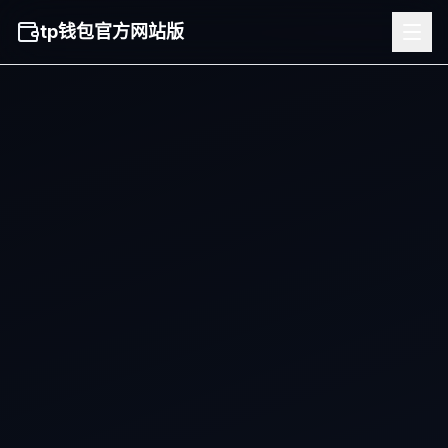
tp钱包官方网站版