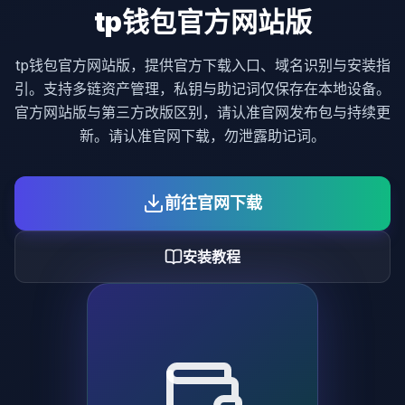
tp钱包官方网站版
tp钱包官方网站版，提供官方下载入口、域名识别与安装指
引。支持多链资产管理，私钥与助记词仅保存在本地设备。
官方网站版与第三方改版区别，请认准官网发布包与持续更
新。请认准官网下载，勿泄露助记词。
前往官网下载
安装教程