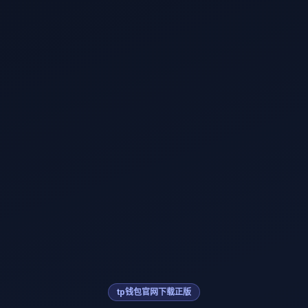
tp钱包官网下载正版