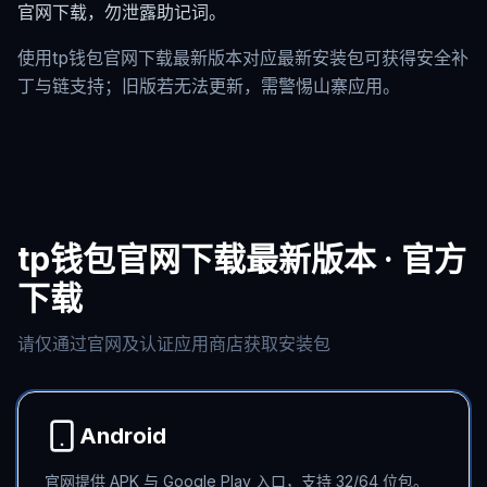
官网下载，勿泄露助记词。
使用tp钱包官网下载最新版本对应最新安装包可获得安全补
丁与链支持；旧版若无法更新，需警惕山寨应用。
tp钱包官网下载最新版本 · 官方
下载
请仅通过官网及认证应用商店获取安装包
Android
官网提供 APK 与 Google Play 入口，支持 32/64 位包。